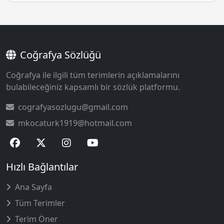
Coğrafya Sözlüğü
Coğrafya ile ilgili tüm terimlerin açıklamalarını
bulabileceğiniz kapsamlı bir sözlük platformu.
cografyasozlugu@gmail.com
mkocaturk1919@hotmail.com
Hızlı Bağlantılar
Ana Sayfa
Tüm Terimler
Terim Öner