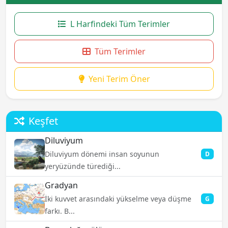
L Harfindeki Tüm Terimler
Tüm Terimler
Yeni Terim Öner
Keşfet
Diluviyum
Diluviyum dönemi insan soyunun
D
yeryüzünde türediği...
Gradyan
İki kuvvet arasındaki yükselme veya düşme
G
farkı. B...