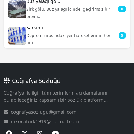
Buz yalağı gölü
Sirk gölü. Buz yalağı içinde, geçirimsiz bir
B
taban...
Sarsıntı
Deprem sırasındaki yer hareketlerinin her
S
biri....
Coğrafya Sözlüğü
Coğrafya ile ilgili tüm terimlerin açıklamalarını
bulabileceğiniz kapsamlı bir sözlük platformu.
cografyasozlugu@gmail.com
mkocaturk1919@hotmail.com