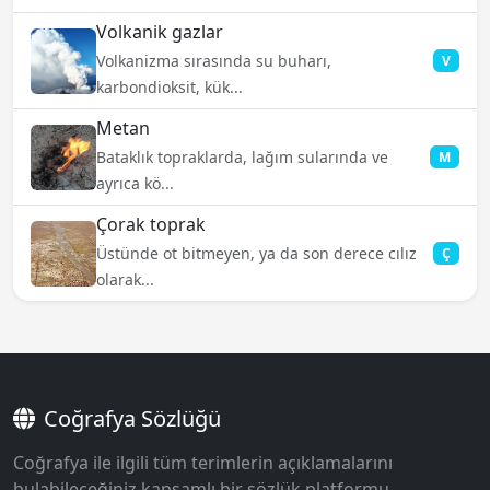
Volkanik gazlar
Volkanizma sırasında su buharı,
V
karbondioksit, kük...
Metan
Bataklık topraklarda, lağım sularında ve
M
ayrıca kö...
Çorak toprak
Üstünde ot bitmeyen, ya da son derece cılız
Ç
olarak...
Coğrafya Sözlüğü
Coğrafya ile ilgili tüm terimlerin açıklamalarını
bulabileceğiniz kapsamlı bir sözlük platformu.