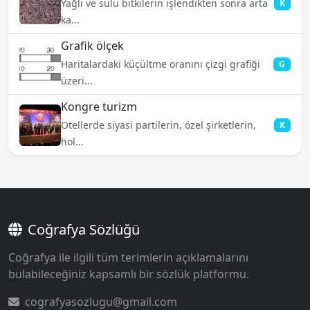
Yağlı ve sulu bitkilerin işlendikten sonra arta
K
ka...
Grafik ölçek
Haritalardaki küçültme oranını çizgi grafiği
G
üzeri...
Kongre turizm
Otellerde siyasi partilerin, özel şirketlerin,
K
hol...
Coğrafya Sözlüğü
Coğrafya ile ilgili tüm terimlerin açıklamalarını
bulabileceğiniz kapsamlı bir sözlük platformu.
cografyasozlugu@gmail.com