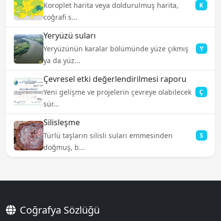
Koroplet harita veya doldurulmuş harita,
K
coğrafi s...
Yeryüzü suları
Yeryüzünün karalar bölümünde yüze çıkmış
Y
ya da yüz...
Çevresel etki değerlendirilmesi raporu
Yeni gelişme ve projelerin çevreye olabilecek
Ç
sür...
Silisleşme
Türlü taşların silisli suları emmesinden
S
doğmuş, b...
Coğrafya Sözlüğü