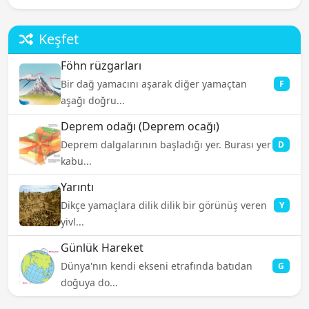
Keşfet
Föhn rüzgarları
Bir dağ yamacını aşarak diğer yamaçtan
F
aşağı doğru...
Deprem odağı (Deprem ocağı)
Deprem dalgalarının başladığı yer. Burası yer
D
kabu...
Yarıntı
Dikçe yamaçlara dilik dilik bir görünüş veren
Y
yivl...
Günlük Hareket
Dünya'nın kendi ekseni etrafında batıdan
G
doğuya do...