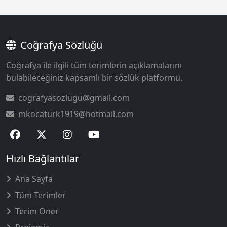
Coğrafya Sözlüğü
Coğrafya ile ilgili tüm terimlerin açıklamalarını
bulabileceğiniz kapsamlı bir sözlük platformu.
cografyasozlugu@gmail.com
mkocaturk1919@hotmail.com
Hızlı Bağlantılar
Ana Sayfa
Tüm Terimler
Terim Öner