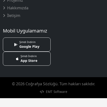
Projemiz
Hakkımızda
İletişim
Mobil Uygulamamız
Şimdi İndirin
Google Play
Şimdi İndirin
App Store
© 2026 Coğrafya Sözlüğü. Tüm hakları saklıdır.
EMT Software