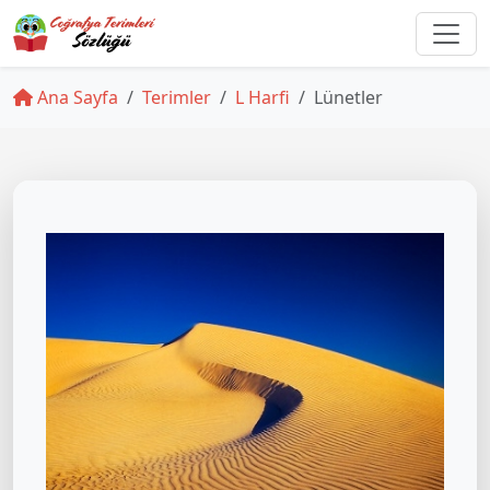
Ana Sayfa
Terimler
L Harfi
Lünetler