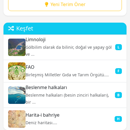
Yeni Terim Öner
Keşfet
Limnoloji
Gölbilim olarak da bilinir, doğal ve yapay göl
L
ve ...
FAO
F
Birleşmiş Milletler Gıda ve Tarım Örgütü....
Beslenme halkaları
Beslenme halkaları (besin zinciri halkaları),
B
bir ...
Harita-i bahriye
H
Deniz haritası....