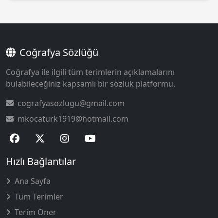
Coğrafya Sözlüğü
Coğrafya ile ilgili tüm terimlerin açıklamalarını
bulabileceğiniz kapsamlı bir sözlük platformu.
cografyasozlugu@gmail.com
mkocaturk1919@hotmail.com
Hızlı Bağlantılar
Ana Sayfa
Tüm Terimler
Terim Öner