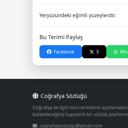
Yeryüzündeki eğimli yüzeylerdir.
Bu Terimi Paylaş
Facebook
X
Wha
Coğrafya Sözlüğü
Coğrafya ile ilgili tüm terimlerin açıklamaları
bulabileceğiniz kapsamlı bir sözlük platform
cografyasozlugu@gmail.com