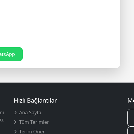
tsApp
Hızlı Bağlantılar
Mo
nı
Ana Sayfa
u.
Tüm Terimler
Terim Öner