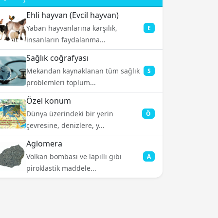
Ehli hayvan (Evcil hayvan)
Yaban hayvanlarına karşılık,
E
insanların faydalanma...
Sağlık coğrafyası
Mekandan kaynaklanan tüm sağlık
S
problemleri toplum...
Özel konum
Dünya üzerindeki bir yerin
Ö
çevresine, denizlere, y...
Aglomera
Volkan bombası ve lapilli gibi
A
piroklastik maddele...