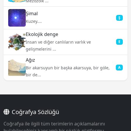
Mezozoik ...
Şimal
Ş
Kuzey....
Ekolojik denge
İnsan ve diğer canlıların varlık ve
E
gelişmelerini ...
Ağız
Bir akarsuyun bir başka akarsuya, bir göle,
A
bir de...
Coğrafya Sözlüğü
Coğrafya ile ilgili tüm terimlerin açıklamalarını
bulabileceğiniz kapsamlı bir sözlük platformu.