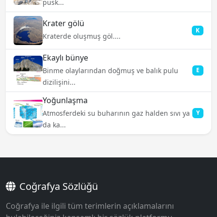
püsk...
Krater gölü
K
Kraterde oluşmuş göl....
Ekaylı bünye
Binme olaylarından doğmuş ve balık pulu
E
dizilişini...
Yoğunlaşma
Atmosferdeki su buharının gaz halden sıvı ya
Y
da ka...
Coğrafya Sözlüğü
Coğrafya ile ilgili tüm terimlerin açıklamalarını