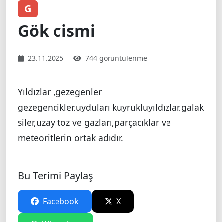
G
Gök cismi
23.11.2025
744 görüntülenme
Yıldızlar ,gezegenler
gezegencikler,uyduları,kuyrukluyıldızlar,galak
siler,uzay toz ve gazları,parçacıklar ve
meteoritlerin ortak adıdır.
Bu Terimi Paylaş
Facebook
X