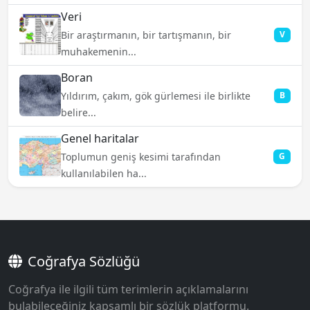
Veri
Bir araştırmanın, bir tartışmanın, bir
V
muhakemenin...
Boran
Yıldırım, çakım, gök gürlemesi ile birlikte
B
belire...
Genel haritalar
Toplumun geniş kesimi tarafından
G
kullanılabilen ha...
Coğrafya Sözlüğü
Coğrafya ile ilgili tüm terimlerin açıklamalarını
bulabileceğiniz kapsamlı bir sözlük platformu.