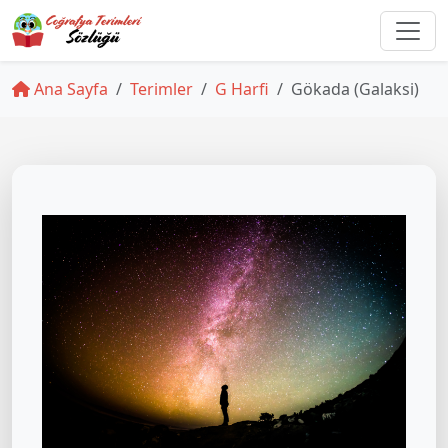
Ana Sayfa
Terimler
G Harfi
Gökada (Galaksi)