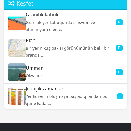
Keşfet
Granitik kabuk
Granitik yer kabuğunda silisyum ve
G
alüminyum eleme...
Plan
Bir yerin kuş bakışı görünümünün belli bir
P
oranda ...
Umman
U
Okyanus....
Jeolojik zamanlar
Yer kürenin oluşmaya başladığı andan bu
J
güne kadar...