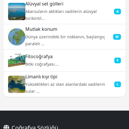
Alüvyal set gölleri
Akarsuların aktıkları vadilerin alüvyal
A
birikintil...
Mutlak konum
Dünya üzerindeki bir noktanın, başlangıç
M
paraleli ...
Fitocoğrafya
F
Bitki coğrafyası....
Limanlı kıyı tipi
Yükseklikleri az olan alanlardaki vadilerin
L
sular ...
Coğrafya Sözlüğü