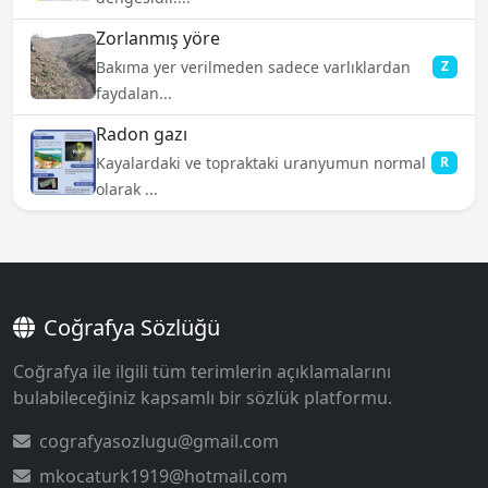
Zorlanmış yöre
Bakıma yer verilmeden sadece varlıklardan
Z
faydalan...
Radon gazı
Kayalardaki ve topraktaki uranyumun normal
R
olarak ...
Coğrafya Sözlüğü
Coğrafya ile ilgili tüm terimlerin açıklamalarını
bulabileceğiniz kapsamlı bir sözlük platformu.
cografyasozlugu@gmail.com
mkocaturk1919@hotmail.com