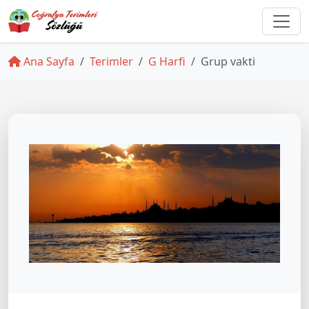
Ana Sayfa
Terimler
G Harfi
Grup vakti