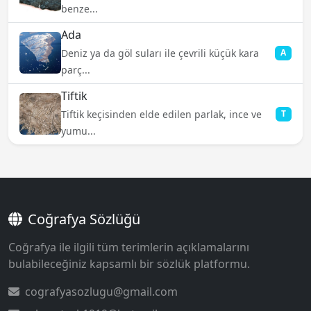
benze...
Ada
Deniz ya da göl suları ile çevrili küçük kara
A
parç...
Tiftik
Tiftik keçisinden elde edilen parlak, ince ve
T
yumu...
Coğrafya Sözlüğü
Coğrafya ile ilgili tüm terimlerin açıklamalarını
bulabileceğiniz kapsamlı bir sözlük platformu.
cografyasozlugu@gmail.com