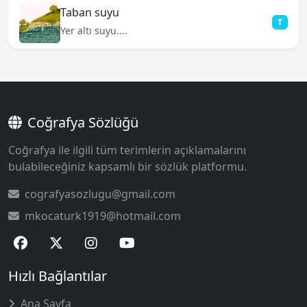
Taban suyu
T
Yer altı suyu....
Coğrafya Sözlüğü
Coğrafya ile ilgili tüm terimlerin açıklamalarını
bulabileceğiniz kapsamlı bir sözlük platformu.
cografyasozlugu@gmail.com
mkocaturk1919@hotmail.com
Hızlı Bağlantılar
Ana Sayfa