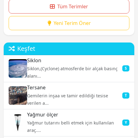
Tüm Terimler
Yeni Terim Öner
Keşfet
Siklon
Siklon,(Cyclone) atmosferde bir alçak basınç
S
alanı...
Tersane
Gemilerin inşaa ve tamir edildiği tesise
T
verilen a...
Yağmur ölçer
Yağmur tutarını belli etmek için kullanılan
Y
araç....