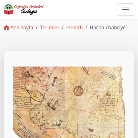
Ana Sayfa
Terimler
H Harfi
Harita-i bahriye