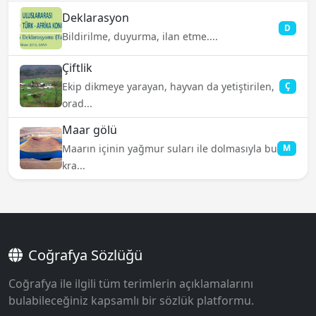
Deklarasyon
D
Bildirilme, duyurma, ilan etme....
Çiftlik
Ekip dikmeye yarayan, hayvan da yetiştirilen,
Ç
orad...
Maar gölü
Maarın içinin yağmur suları ile dolmasıyla bu
M
kra...
Coğrafya Sözlüğü
Coğrafya ile ilgili tüm terimlerin açıklamalarını
bulabileceğiniz kapsamlı bir sözlük platformu.