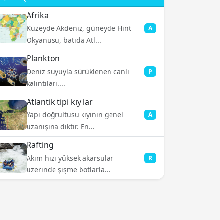
Afrika
Kuzeyde Akdeniz, güneyde Hint
A
Okyanusu, batıda Atl...
Plankton
Deniz suyuyla sürüklenen canlı
P
kalıntıları....
Atlantik tipi kıyılar
Yapı doğrultusu kıyının genel
A
uzanışına diktir. En...
Rafting
Akım hızı yüksek akarsular
R
üzerinde şişme botlarla...