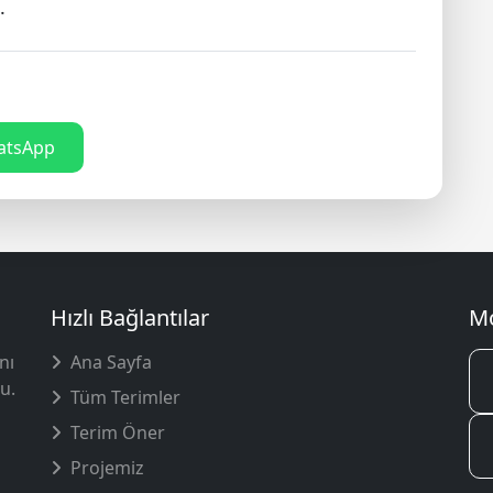
.
tsApp
Hızlı Bağlantılar
Mo
nı
Ana Sayfa
u.
Tüm Terimler
Terim Öner
Projemiz