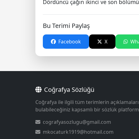
Dördüncü çağın ikinci ve son bölümü
Bu Terimi Paylaş
Facebook
X
Wha
Coğrafya Sözlüğü
Coğrafya ile ilgili tüm terimlerin açıklamaları
bulabileceğiniz kapsamlı bir sözlük platform
cografyasozlugu@gmail.com
mkocaturk1919@hotmail.com