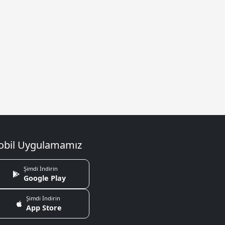
bil Uygulamamız
Şimdi İndirin
Google Play
Şimdi İndirin
App Store