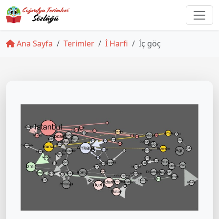
Ana Sayfa
Terimler
İ Harfi
İç göç