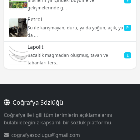
Bitkilerin yıl içindeki büyüme ve
F
gelişmelerinde g...
Petrol
Su ile karışmayan, duru, ya da yoğun, açık, ya
P
da ...
Lapolit
Bazaltik magmadan oluşmuş, tavan ve
L
tabanları ters...
Coğrafya Sözlüğü
Coğrafya ile ilgili tüm terimlerin açıklamalarını
bulabileceğiniz kapsamlı bir sözlük platformu.
cografyasozlugu@gmail.com