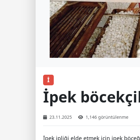
İ
İpek böcekçil
23.11.2025
1,146 görüntülenme
İpek ipliği elde etmek için ipek böceği