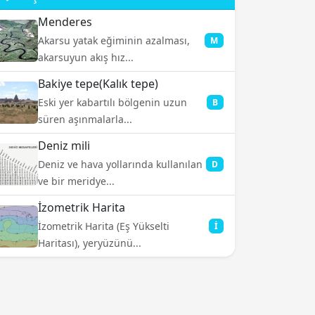
Menderes
Akarsu yatak eğiminin azalması,
M
akarsuyun akış hız...
Bakiye tepe(Kalık tepe)
Eski yer kabartılı bölgenin uzun
B
süren aşınmalarla...
Deniz mili
Deniz ve hava yollarında kullanılan
D
ve bir meridye...
İzometrik Harita
İzometrik Harita (Eş Yükselti
İ
Haritası), yeryüzünü...