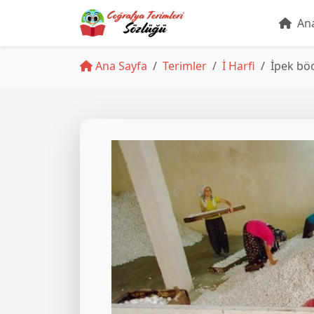
Ana
Ana Sayfa
Terimler
İ Harfi
İpek böc