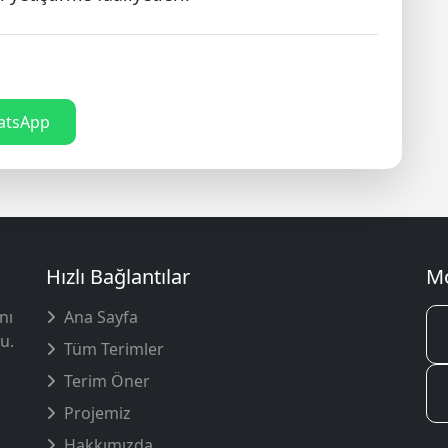
tsApp
Hızlı Bağlantılar
Mo
nı
Ana Sayfa
u.
Tüm Terimler
Terim Öner
Projemiz
Hakkımızda