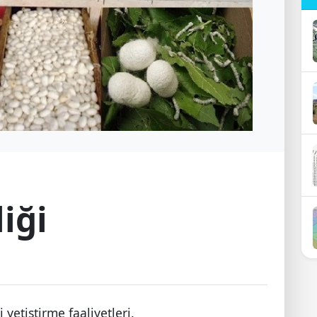
iği
 yetiştirme faaliyetleri.