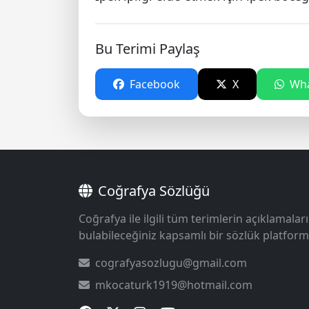
Bu Terimi Paylaş
Facebook
X
Wha
Coğrafya Sözlüğü
Coğrafya ile ilgili tüm terimlerin açıklamaları
bulabileceğiniz kapsamlı bir sözlük platform
cografyasozlugu@gmail.com
mkocaturk1919@hotmail.com