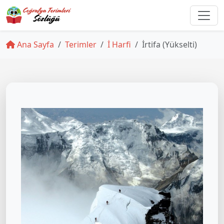
Ana Sayfa
Terimler
İ Harfi
İrtifa (Yükselti)