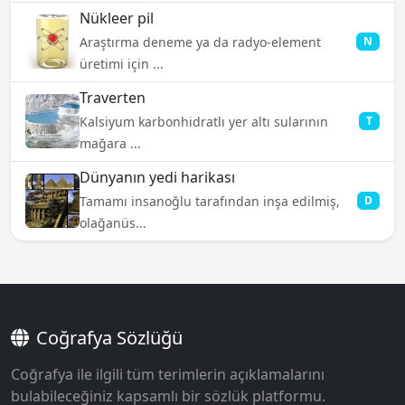
Nükleer pil
Araştırma deneme ya da radyo-element
N
üretimi için ...
Traverten
Kalsiyum karbonhidratlı yer altı sularının
T
mağara ...
Dünyanın yedi harikası
Tamamı insanoğlu tarafından inşa edilmiş,
D
olağanüs...
Coğrafya Sözlüğü
Coğrafya ile ilgili tüm terimlerin açıklamalarını
bulabileceğiniz kapsamlı bir sözlük platformu.