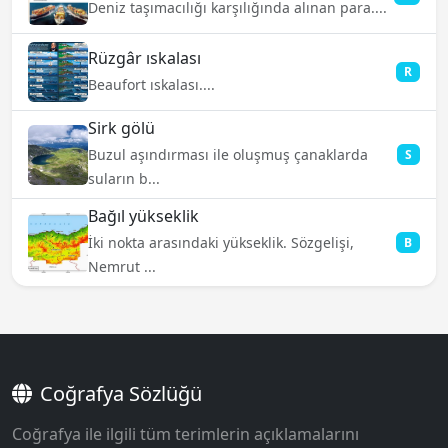
Deniz taşımacılığı karşılığında alınan para....
Rüzgâr ıskalası
R
Beaufort ıskalası....
Sirk gölü
Buzul aşındırması ile oluşmuş çanaklarda
S
suların b...
Bağıl yükseklik
İki nokta arasındaki yükseklik. Sözgelişi,
B
Nemrut ...
Coğrafya Sözlüğü
Coğrafya ile ilgili tüm terimlerin açıklamalarını