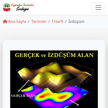
Ana Sayfa
Terimler
İ Harfi
İzdüşüm