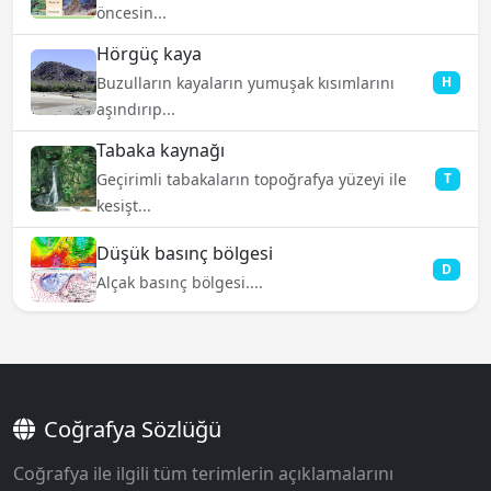
öncesin...
Hörgüç kaya
Buzulların kayaların yumuşak kısımlarını
H
aşındırıp...
Tabaka kaynağı
Geçirimli tabakaların topoğrafya yüzeyi ile
T
kesişt...
Düşük basınç bölgesi
D
Alçak basınç bölgesi....
Coğrafya Sözlüğü
Coğrafya ile ilgili tüm terimlerin açıklamalarını