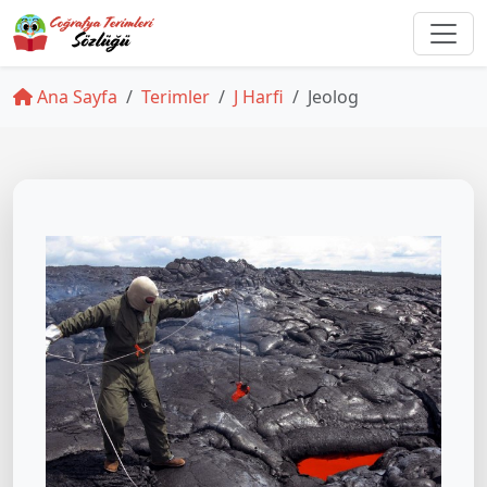
Ana Sayfa
Terimler
J Harfi
Jeolog