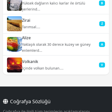
Yüksek dağların kalıcı karlar ile örtülü
B
yerlerind...
Zirai
Z
Tarımsal....
Alize
Yaklaşık olarak 30 derece kuzey ve güney
A
enlemlerd...
Volkanik
V
İçinde volkan bulunan....
Coğrafya Sözlüğü
Coğrafya ile ilgili tüm terimlerin açıklamalarını