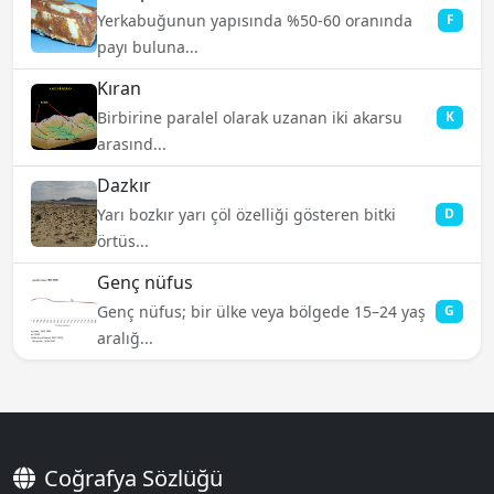
Yerkabuğunun yapısında %50-60 oranında
F
payı buluna...
Kıran
Birbirine paralel olarak uzanan iki akarsu
K
arasınd...
Dazkır
Yarı bozkır yarı çöl özelliği gösteren bitki
D
örtüs...
Genç nüfus
Genç nüfus; bir ülke veya bölgede 15–24 yaş
G
aralığ...
Coğrafya Sözlüğü