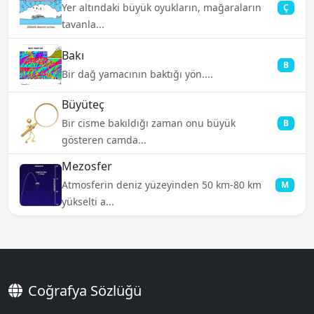
Yer altındaki büyük oyukların, mağaraların
Ç
tavanla...
Bakı
B
Bir dağ yamacının baktığı yön....
Büyüteç
Bir cisme bakıldığı zaman onu büyük
B
gösteren camda...
Mezosfer
Atmosferin deniz yüzeyinden 50 km-80 km
M
yükselti a...
Coğrafya Sözlüğü