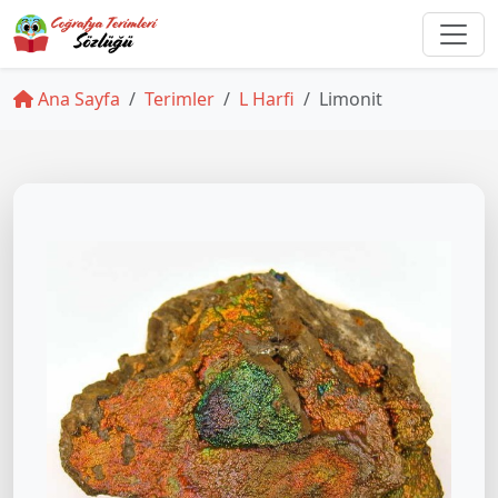
Ana Sayfa
Terimler
L Harfi
Limonit