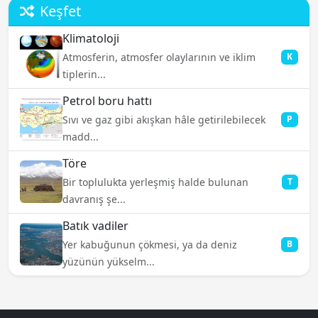
Keşfet
Klimatoloji
Atmosferin, atmosfer olaylarının ve iklim
K
tiplerin...
Petrol boru hattı
Sıvı ve gaz gibi akışkan hâle getirilebilecek
P
madd...
Töre
Bir toplulukta yerleşmiş halde bulunan
T
davranış şe...
Batık vadiler
Yer kabuğunun çökmesi, ya da deniz
B
yüzünün yükselm...