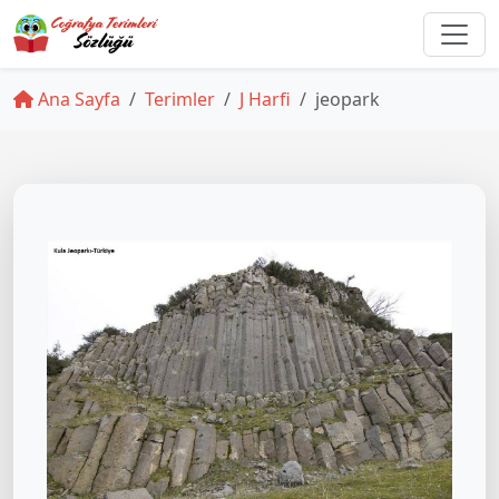
Ana Sayfa
Terimler
J Harfi
jeopark