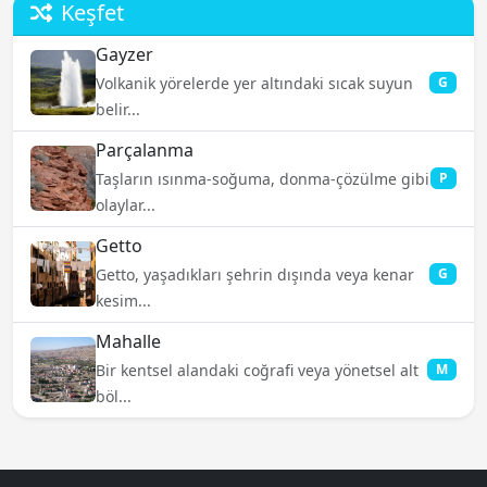
Keşfet
Gayzer
Volkanik yörelerde yer altındaki sıcak suyun
G
belir...
Parçalanma
Taşların ısınma-soğuma, donma-çözülme gibi
P
olaylar...
Getto
Getto, yaşadıkları şehrin dışında veya kenar
G
kesim...
Mahalle
Bir kentsel alandaki coğrafi veya yönetsel alt
M
böl...