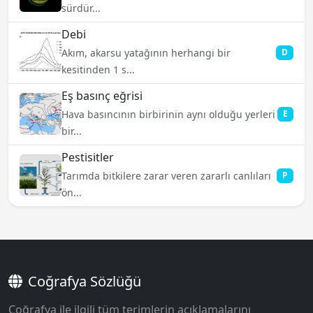
sürdür...
Debi
Akım, akarsu yatağının herhangi bir
D
kesitinden 1 s...
Eş basınç eğrisi
Hava basıncının birbirinin aynı olduğu yerleri
E
bir...
Pestisitler
Tarımda bitkilere zarar veren zararlı canlıları
P
ön...
Coğrafya Sözlüğü
Coğrafya ile ilgili tüm terimlerin açıklamalarını