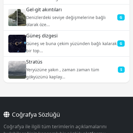
Gel-git akıntıları
Denizlerdeki seviye değişmelerine bağlı
G
olarak öze...
Güneş dizgesi
Güneş ve buna çekim yüzünden bağlı kalarak
G
bir top...
Stratüs
Yeryüzüne yakın , zaman zaman tüm
S
gökyüzünü kaplay...
Coğrafya Sözlüğü
Coğrafya ile ilgili tüm terimlerin açıklamalarını