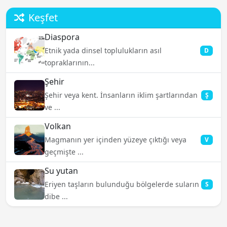
Keşfet
Diaspora
Etnik yada dinsel toplulukların asıl
D
topraklarının...
Şehir
Şehir veya kent. İnsanların iklim şartlarından
Ş
ve ...
Volkan
Magmanın yer içinden yüzeye çıktığı veya
V
geçmişte ...
Su yutan
Eriyen taşların bulunduğu bölgelerde suların
S
dibe ...