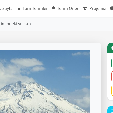
 Sayfa
Tüm Terimler
Terim Öner
Projemiz
çimindeki volkan