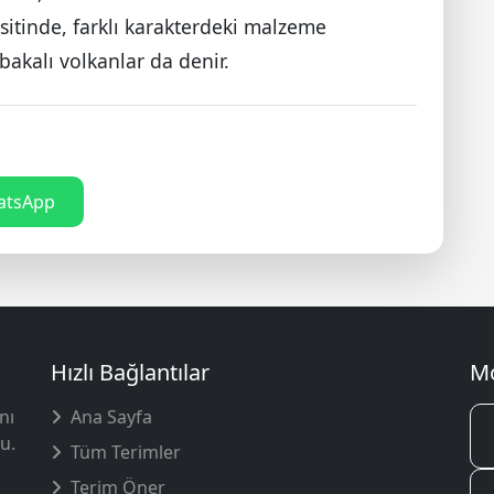
esitinde, farklı karakterdeki malzeme
akalı volkanlar da denir.
tsApp
Hızlı Bağlantılar
Mo
nı
Ana Sayfa
u.
Tüm Terimler
Terim Öner