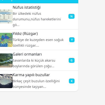
Nüfus istatistiği
Bir ülkedeki nüfus
N
durumunu,nüfus hareketlerini
gö...
Yıldız (Rüzgar)
Türkiye de kuzeyden esen soğuk
Y
özellikli rüzgar....
Galeri ormanları
Savanlarda ki küçük akarsu
G
boylarında görülen çoğu...
Karma yapılı buzullar
Birkaç çeşit buzulun özelliğini
K
bünyesinde taşıyan...