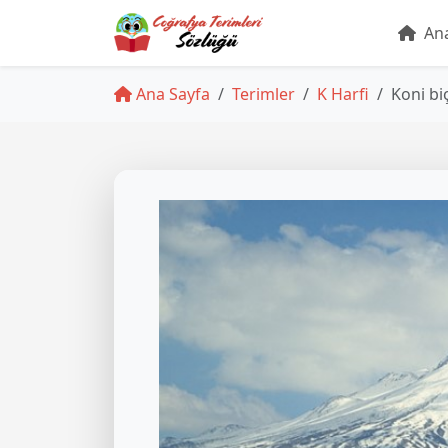
Ana
Ana Sayfa
Terimler
K Harfi
Koni bi