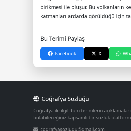
birikmesi ile oluşur. Bu volkanların k
katmanları ardarda görüldüğü için tab
Bu Terimi Paylaş
Facebook
X
Wha
Coğrafya Sözlüğü
Coğrafya ile ilgili tüm terimlerin açıklamaları
bulabileceğiniz kapsamlı bir sözlük platform
cografyasozlugu@gmail.com