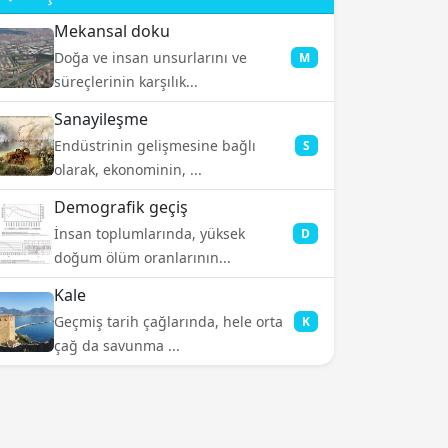
Mekansal doku
Doğa ve insan unsurlarını ve
M
süreçlerinin karşılık...
Sanayileşme
Endüstrinin gelişmesine bağlı
S
olarak, ekonominin, ...
Demografik geçiş
İnsan toplumlarında, yüksek
D
doğum ölüm oranlarının...
Kale
Geçmiş tarih çağlarında, hele orta
K
çağ da savunma ...