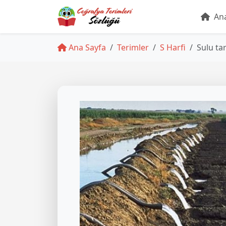
Ana
Ana Sayfa
Terimler
S Harfi
Sulu ta