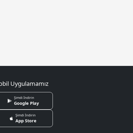
bil Uygulamamız
Şimdi İndirin
Google Play
Şimdi İndirin
App Store