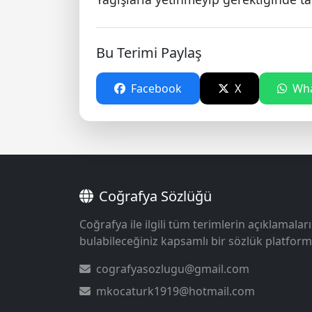
Bu Terimi Paylaş
Facebook
X
Wha
Coğrafya Sözlüğü
Coğrafya ile ilgili tüm terimlerin açıklamaları
bulabileceğiniz kapsamlı bir sözlük platform
cografyasozlugu@gmail.com
mkocaturk1919@hotmail.com