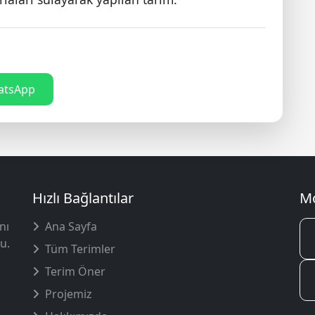
tsApp
Hızlı Bağlantılar
Mo
nı
Ana Sayfa
u.
Tüm Terimler
Terim Öner
Projemiz