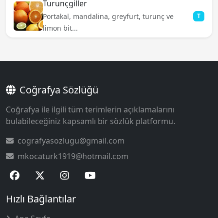
Turunçgiller
Portakal, mandalina, greyfurt, turunç ve
T
limon bit...
Coğrafya Sözlüğü
Coğrafya ile ilgili tüm terimlerin açıklamalarını
bulabileceğiniz kapsamlı bir sözlük platformu.
cografyasozlugu@gmail.com
mkocaturk1919@hotmail.com
Hızlı Bağlantılar