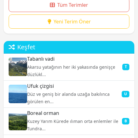
Tüm Terimler
Yeni Terim Öner
Keşfet
Tabanlı vadi
Akarsu yatağının her iki yakasında genişçe
T
düzlükl...
Ufuk çizgisi
Düz ve geniş bir alanda uzağa bakılınca
U
görülen en...
Boreal orman
Kuzey Yarım Kürede ılıman orta enlemler ile
B
Tundra...