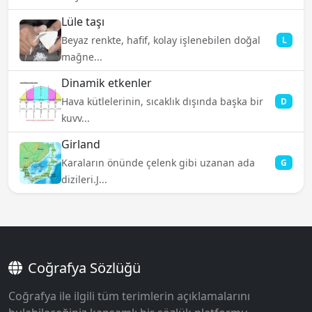
Lüle taşı
Beyaz renkte, hafif, kolay işlenebilen doğal
L
mağne...
Dinamik etkenler
Hava kütlelerinin, sıcaklık dışında başka bir
D
kuvv...
Girland
Karaların önünde çelenk gibi uzanan ada
G
dizileri.J...
Coğrafya Sözlüğü
Coğrafya ile ilgili tüm terimlerin açıklamalarını