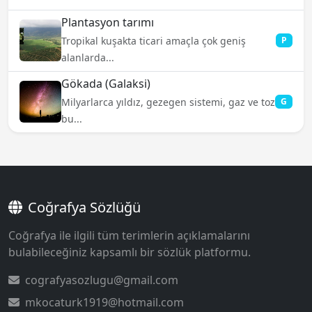
Plantasyon tarımı
Tropikal kuşakta ticari amaçla çok geniş
P
alanlarda...
Gökada (Galaksi)
Milyarlarca yıldız, gezegen sistemi, gaz ve toz
G
bu...
Coğrafya Sözlüğü
Coğrafya ile ilgili tüm terimlerin açıklamalarını
bulabileceğiniz kapsamlı bir sözlük platformu.
cografyasozlugu@gmail.com
mkocaturk1919@hotmail.com