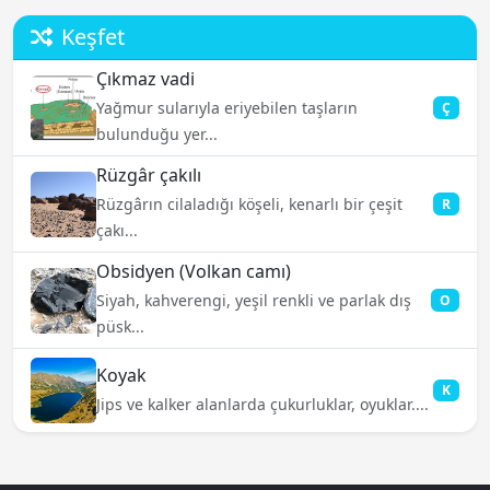
Keşfet
Çıkmaz vadi
Yağmur sularıyla eriyebilen taşların
Ç
bulunduğu yer...
Rüzgâr çakılı
Rüzgârın cilaladığı köşeli, kenarlı bir çeşit
R
çakı...
Obsidyen (Volkan camı)
Siyah, kahverengi, yeşil renkli ve parlak dış
O
püsk...
Koyak
K
Jips ve kalker alanlarda çukurluklar, oyuklar....