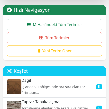
Hızlı Navigasyon
M Harfindeki Tüm Terimler
Tüm Terimler
Yeni Terim Öner
Keşfet
Dağıl
iç Anadolu bölgesinde ara sıra olan toz
D
fırtınasın...
Çapraz Tabakalaşma
Tortulanma alanlarında akarsu ve rüzgâr
Ç