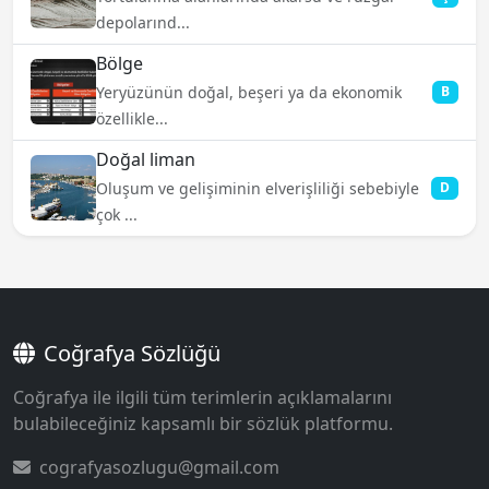
depolarınd...
Bölge
Yeryüzünün doğal, beşeri ya da ekonomik
B
özellikle...
Doğal liman
Oluşum ve gelişiminin elverişliliği sebebiyle
D
çok ...
Coğrafya Sözlüğü
Coğrafya ile ilgili tüm terimlerin açıklamalarını
bulabileceğiniz kapsamlı bir sözlük platformu.
cografyasozlugu@gmail.com