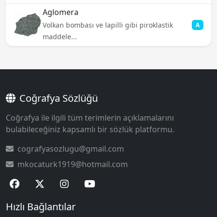
Aglomera
Volkan bombası ve lapilli gibi piroklastik
A
maddele...
Coğrafya Sözlüğü
Coğrafya ile ilgili tüm terimlerin açıklamalarını
bulabileceğiniz kapsamlı bir sözlük platformu.
cografyasozlugu@gmail.com
mkocaturk1919@hotmail.com
Hızlı Bağlantılar