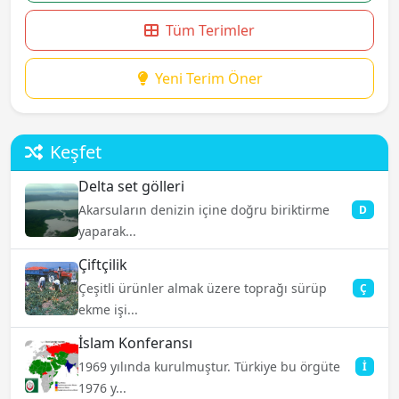
Tüm Terimler
Yeni Terim Öner
Keşfet
Delta set gölleri
Akarsuların denizin içine doğru biriktirme
D
yaparak...
Çiftçilik
Çeşitli ürünler almak üzere toprağı sürüp
Ç
ekme işi...
İslam Konferansı
1969 yılında kurulmuştur. Türkiye bu örgüte
İ
1976 y...