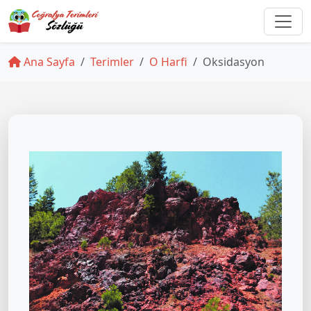
Ana Sayfa
Terimler
O Harfi
Oksidasyon