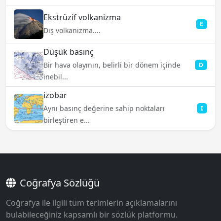
Ekstrüzif volkanizma
E
Dış volkanizma....
Düşük basınç
Bir hava olayının, belirli bir dönem içinde
D
inebil...
izobar
Aynı basınç değerine sahip noktaları
I
birleştiren e...
Coğrafya Sözlüğü
Coğrafya ile ilgili tüm terimlerin açıklamalarını
bulabileceğiniz kapsamlı bir sözlük platformu.