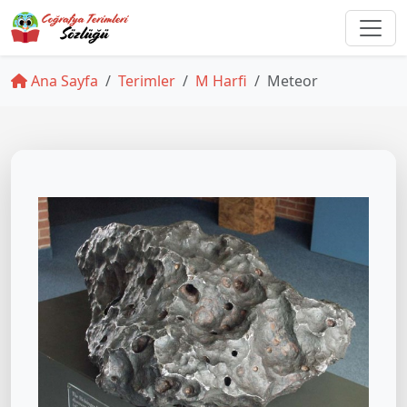
Ana Sayfa
Terimler
M Harfi
Meteor