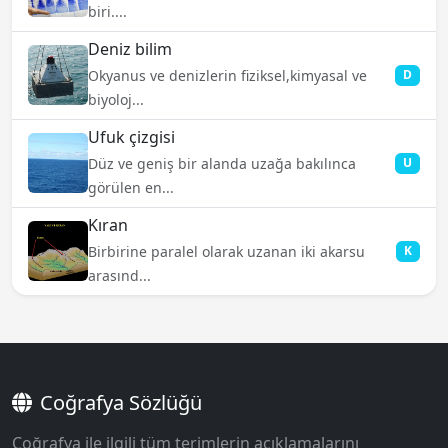
biri....
Deniz bilim
Okyanus ve denizlerin fiziksel,kimyasal ve
D
biyoloj...
Ufuk çizgisi
Düz ve geniş bir alanda uzağa bakılınca
U
görülen en...
Kıran
Birbirine paralel olarak uzanan iki akarsu
K
arasınd...
Coğrafya Sözlüğü
Coğrafya ile ilgili tüm terimlerin açıklamalarını