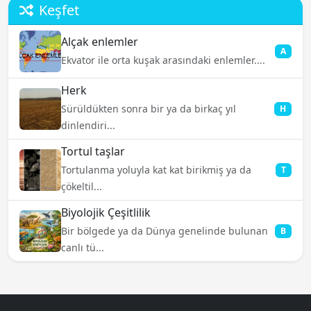
Keşfet
Alçak enlemler
A
Ekvator ile orta kuşak arasındaki enlemler....
Herk
Sürüldükten sonra bir ya da birkaç yıl
H
dinlendiri...
Tortul taşlar
Tortulanma yoluyla kat kat birikmiş ya da
T
çökeltil...
Biyolojik Çeşitlilik
Bir bölgede ya da Dünya genelinde bulunan
B
canlı tü...