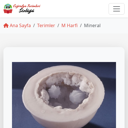
Ana Sayfa
Terimler
M Harfi
Mineral