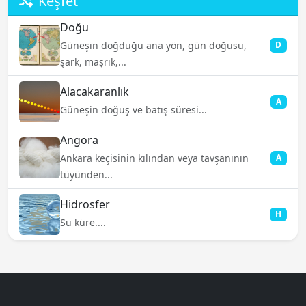
Keşfet
Doğu
Güneşin doğduğu ana yön, gün doğusu,
D
şark, maşrık,...
Alacakaranlık
A
Güneşin doğuş ve batış süresi...
Angora
Ankara keçisinin kılından veya tavşanının
A
tüyünden...
Hidrosfer
H
Su küre....