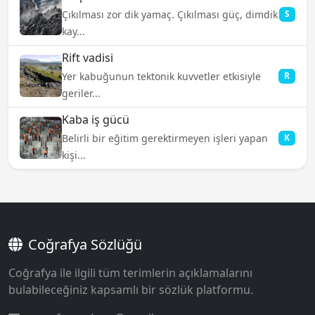
Çıkılması zor dik yamaç. Çıkılması güç, dimdik
S
kay...
Rift vadisi
Yer kabuğunun tektonik kuvvetler etkisiyle
R
geriler...
Kaba iş gücü
Belirli bir eğitim gerektirmeyen işleri yapan
K
kişi...
Coğrafya Sözlüğü
Coğrafya ile ilgili tüm terimlerin açıklamalarını
bulabileceğiniz kapsamlı bir sözlük platformu.