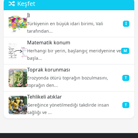
Keşfet
İl
Türkiyenin en büyük idari birimi, Vali
İ
tarafından...
Matematik konum
Herhangi bir yerin, başlangıç meridyenine ve
M
başla...
Toprak korunması
Erozyonda ötürü toprağın bozulmasını,
T
toprağın den...
Tehlikeli atıklar
Gereğince yönetilmediği takdirde insan
T
sağlığı ve ...