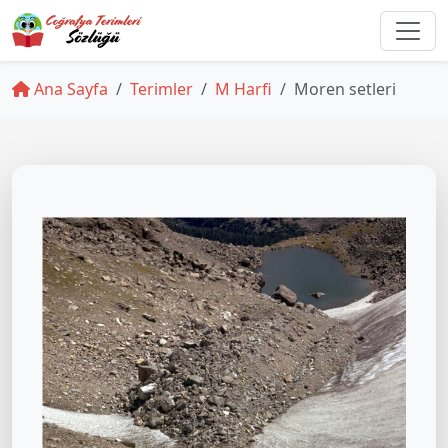
Ana Sayfa
Terimler
M Harfi
Moren setleri