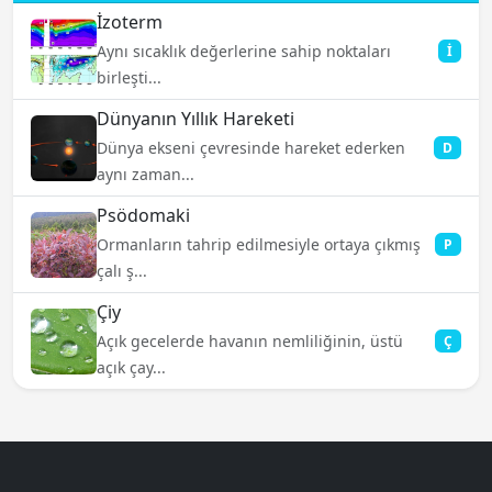
İzoterm
Aynı sıcaklık değerlerine sahip noktaları
İ
birleşti...
Dünyanın Yıllık Hareketi
Dünya ekseni çevresinde hareket ederken
D
aynı zaman...
Psödomaki
Ormanların tahrip edilmesiyle ortaya çıkmış
P
çalı ş...
Çiy
Açık gecelerde havanın nemliliğinin, üstü
Ç
açık çay...