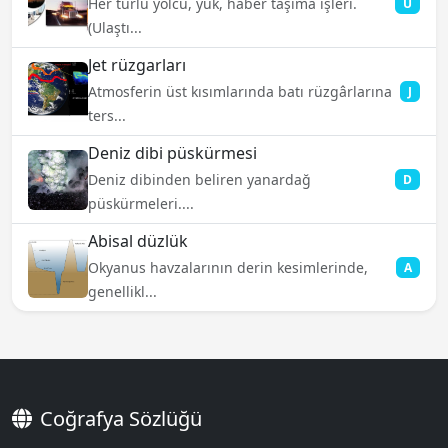
Her türlü yolcu, yük, haber taşıma işleri.
U
(Ulaştı...
Jet rüzgarları
Atmosferin üst kısımlarında batı rüzgârlarına
J
ters...
Deniz dibi püskürmesi
Deniz dibinden beliren yanardağ
D
püskürmeleri....
Abisal düzlük
Okyanus havzalarının derin kesimlerinde,
A
genellikl...
Coğrafya Sözlüğü