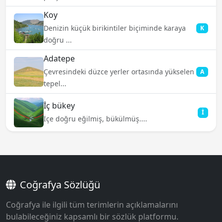
Koy
Denizin küçük birikintiler biçiminde karaya
K
doğru ...
Adatepe
Çevresindeki düzce yerler ortasında yükselen
A
tepel...
İç bükey
İ
İçe doğru eğilmiş, bükülmüş....
Coğrafya Sözlüğü
Coğrafya ile ilgili tüm terimlerin açıklamalarını
bulabileceğiniz kapsamlı bir sözlük platformu.