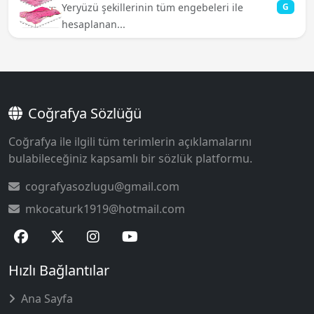
Yeryüzü şekillerinin tüm engebeleri ile
G
hesaplanan...
Coğrafya Sözlüğü
Coğrafya ile ilgili tüm terimlerin açıklamalarını
bulabileceğiniz kapsamlı bir sözlük platformu.
cografyasozlugu@gmail.com
mkocaturk1919@hotmail.com
Hızlı Bağlantılar
Ana Sayfa