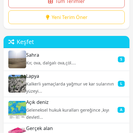
Tüm Terimler
Yeni Terim Öner
Keşfet
Sahra
S
Kır, ova, dalgalı ova,çöl....
Lapya
Kalkerli yamaçlarda yağmur ve kar sularının
L
yüzeyi...
Açık deniz
Geleneksel hukuk kuralları gereğince ,kıyı
A
devletl...
Gerçek alan