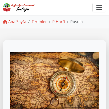
Ana Sayfa
Terimler
P Harfi
Pusula