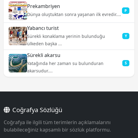
Prekambriyen
P
Dünya oluştuktan sonra yaşanan ilk evredir....
Yabancı turist
Sürekli konaklama yerinin bulunduğu
Y
ülkeden başka ...
Sürekli akarsu
Yatağında her zaman su bulunduran
S
akarsudur....
Coğrafya Sözlüğü
Coğrafya ile ilgili tüm terimlerin açıklamalarını
bulabileceğiniz kapsamlı bir sözlük platformu.